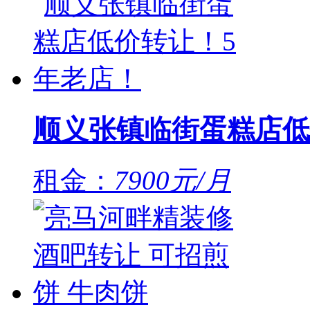
顺义张镇临街蛋糕店低
租金：
7900元/月