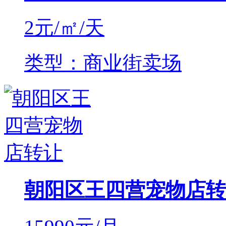
2
元/㎡/天
类型：商业街卖场
朝阳区王四营宠物店转