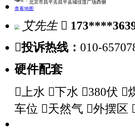
北京市昌平去昌平县城佳莲广场西侧
查看地图
艾先生

173****363

投诉热线：
010-65707
硬件配套

上水

下水

380伏

车位

天然气

外摆区