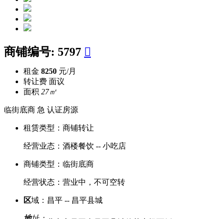
商铺编号:
5797

租金
8250
元/月
转让费
面议
面积
27㎡
临街底商
急
认证房源
租赁类型：
商铺转让
经营业态：
酒楼餐饮 -- 小吃店
商铺类型：
临街底商
经营状态：
营业中，不可空转
区
域：
昌平 -- 昌平县城
地
址：