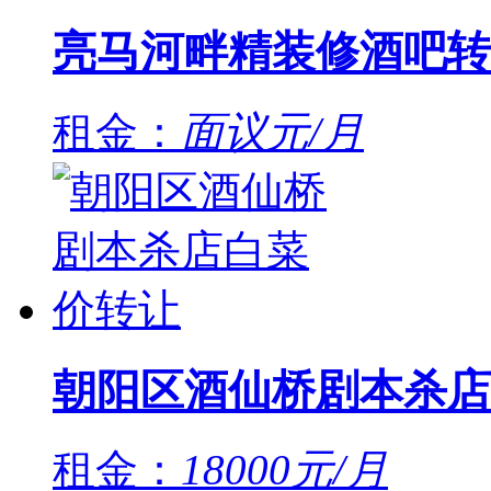
亮马河畔精装修酒吧转
租金：
面议元/月
朝阳区酒仙桥剧本杀店
租金：
18000元/月