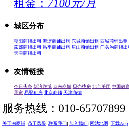
租金：
7100元/月
城区分布
朝阳商铺出租
海淀商铺出租
东城商铺出租
西城商铺出租
燕郊商铺出租
昌平商铺出租
房山商铺出租
门头沟商铺出
天津商铺出租
友情链接
今日头条
新浪微博
京东商城
贝壳找房
北京美团
中国教
我家
易登租房
北京商铺
天津商铺
服务热线：010-65707899（
关于99商铺
|
员工风采
|
联系我们
|
加入我们
|
网站地图
|
下载App