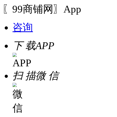
〖99商铺网〗App
咨询
下 载
APP
扫 描
微 信