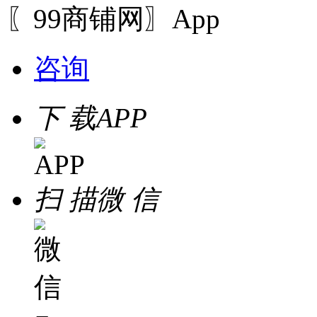
〖99商铺网〗App
咨询
下 载
APP
扫 描
微 信