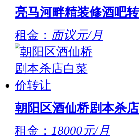
亮马河畔精装修酒吧转
租金：
面议元/月
朝阳区酒仙桥剧本杀店
租金：
18000元/月