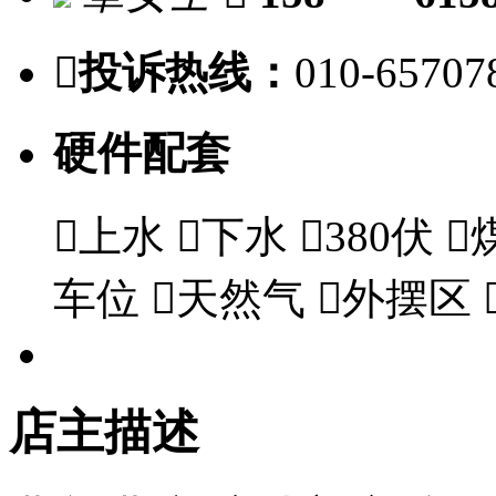

投诉热线：
010-65707
硬件配套

上水

下水

380伏

车位

天然气

外摆区
店主描述