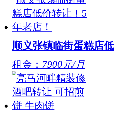
顺义张镇临街蛋糕店低
租金：
7900元/月