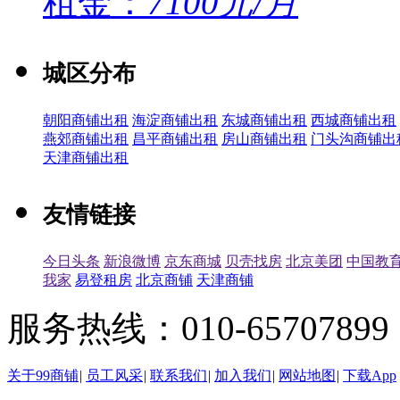
租金：
7100元/月
城区分布
朝阳商铺出租
海淀商铺出租
东城商铺出租
西城商铺出租
燕郊商铺出租
昌平商铺出租
房山商铺出租
门头沟商铺出
天津商铺出租
友情链接
今日头条
新浪微博
京东商城
贝壳找房
北京美团
中国教
我家
易登租房
北京商铺
天津商铺
服务热线：010-65707899（
关于99商铺
|
员工风采
|
联系我们
|
加入我们
|
网站地图
|
下载App