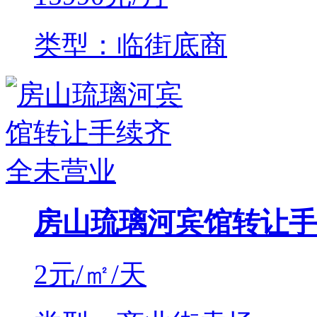
类型：临街底商
房山琉璃河宾馆转让手
2
元/㎡/天