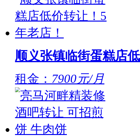
顺义张镇临街蛋糕店低
租金：
7900元/月