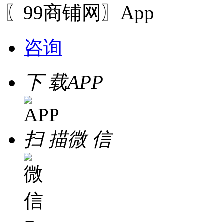
〖99商铺网〗App
咨询
下 载
APP
扫 描
微 信