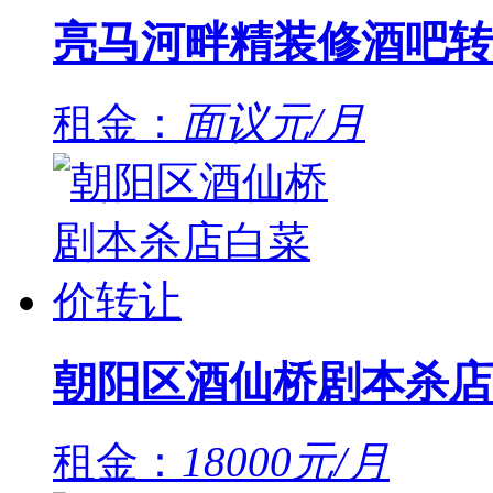
亮马河畔精装修酒吧转
租金：
面议元/月
朝阳区酒仙桥剧本杀店
租金：
18000元/月