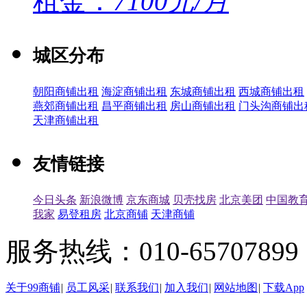
租金：
7100元/月
城区分布
朝阳商铺出租
海淀商铺出租
东城商铺出租
西城商铺出租
燕郊商铺出租
昌平商铺出租
房山商铺出租
门头沟商铺出
天津商铺出租
友情链接
今日头条
新浪微博
京东商城
贝壳找房
北京美团
中国教
我家
易登租房
北京商铺
天津商铺
服务热线：010-65707899（
关于99商铺
|
员工风采
|
联系我们
|
加入我们
|
网站地图
|
下载App