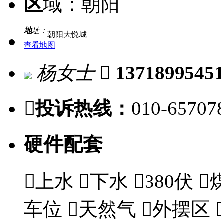
区
域：
朝阳
地
址：
朝阳大悦城
查看地图
杨女士

1371899545

投诉热线：
010-65707
硬件配套

上水

下水

380伏

车位

天然气

外摆区