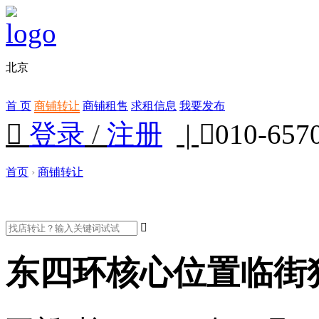
北京
首 页
商铺转让
商铺租售
求租信息
我要发布

登录
/
注册
|

010-657
首页
›
商铺转让

东四环核心位置临街