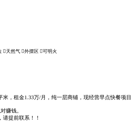
位

天然气

外摆区

可明火
平米，租金1.33万/月，纯一层商铺，现经营早点快餐
绝对赚钱。
，请提前联系！！