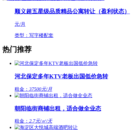
顺义超五星级品质精品公寓转让（盈利状态）
元/月
类型：写字楼配套
热门推荐
河北保定多年KTV老板出国低价急转
租金：
37500元/月
朝阳临街商铺出租，适合做全业态
租金：
2.7元/㎡/天