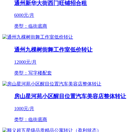
通州新华大街西门旺铺招合租
6000
元/月
类型：临街底商
通州九棵树街舞工作室低价转让
12000
元/月
类型：写字楼配套
房山星河苑小区醒目位置汽车美容店整体转让
1000
元/月
类型：临街底商