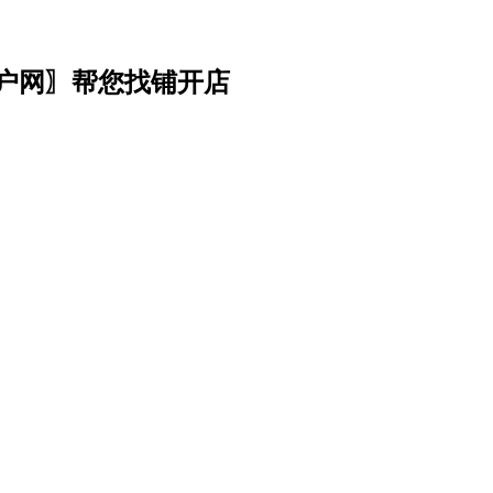
门户网〗帮您找铺开店