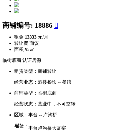
商铺编号:
18886

租金
13333
元/月
转让费
面议
面积
85㎡
临街底商
认证房源
租赁类型：
商铺转让
经营业态：
酒楼餐饮 -- 餐馆
商铺类型：
临街底商
经营状态：
营业中，不可空转
区
域：
丰台 -- 卢沟桥
地
址：
丰台卢沟桥大瓦窑