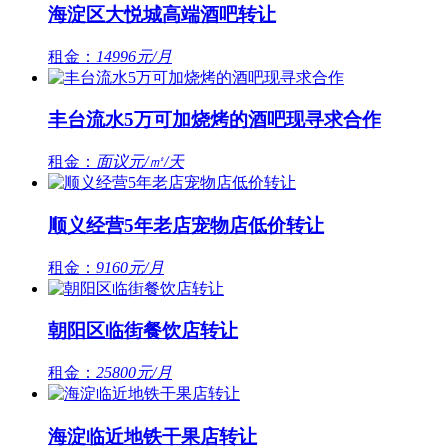
海淀区大悦城高端酒吧转让
租金：
14996元/月
丰台流水5万可加烧烤的酒吧现寻求合作
租金：
面议元/㎡/天
顺义经营5年老店宠物店低价转让
租金：
9160元/月
朝阳区临街餐饮店转让
租金：
25800元/月
海淀临近地铁干果店转让