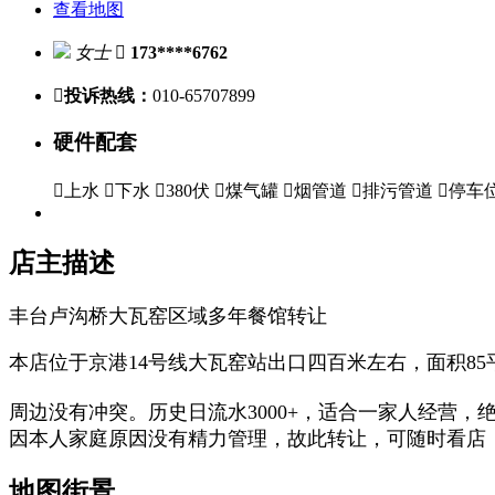
查看地图
女士

173****6762

投诉热线：
010-65707899
硬件配套

上水

下水

380伏

煤气罐

烟管道

排污管道

停车
店主描述
丰台卢沟桥大瓦窑区域多年餐馆转让
本店位于京港14号线大瓦窑站出口四百米左右，面积85
周边没有冲突。历史日流水3000+，适合一家人经营，
因本人家庭原因没有精力管理，故此转让，可随时看店
地图街景