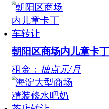
朝阳区商场内儿童卡丁
租金：
抽点元/月