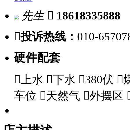
先生

18618335888

投诉热线：
010-65707
硬件配套

上水

下水

380伏

车位

天然气

外摆区