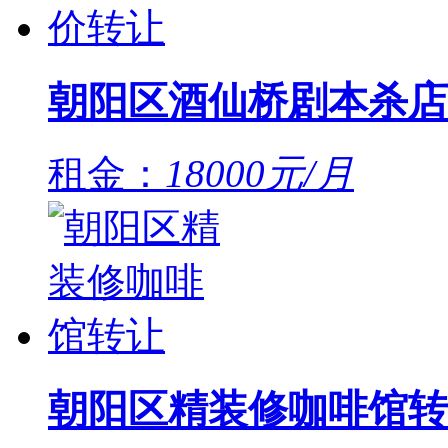
朝阳区酒仙桥剧本杀店
租金：
18000元/月
朝阳区精装修咖啡馆转