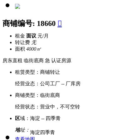
商铺编号:
18660

租金
面议
元/月
转让费
无
面积
4000㎡
房东直租
临街底商
急
认证房源
租赁类型：
商铺转让
经营业态：
公司工厂 -- 厂库房
商铺类型：
临街底商
经营状态：
营业中，不可空转
区
域：
海淀 -- 四季青
地
址：
海淀四季青
查看地图