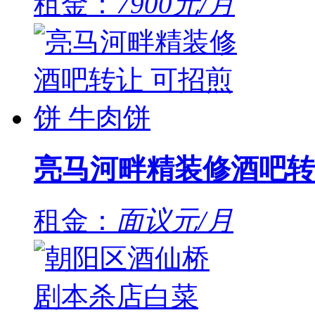
租金：
7900元/月
亮马河畔精装修酒吧转
租金：
面议元/月