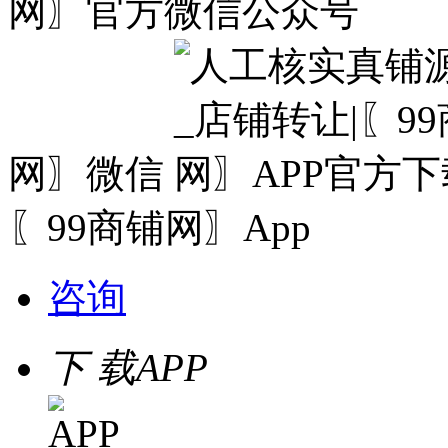
网〗微信
〖99商铺网〗App
咨询
下 载
APP