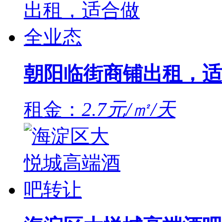
朝阳临街商铺出租，适
租金：
2.7元/㎡/天