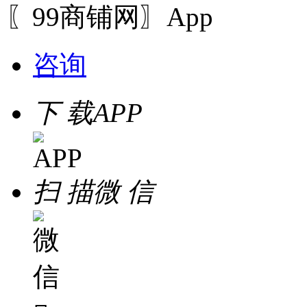
〖99商铺网〗App
咨询
下 载
APP
扫 描
微 信