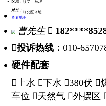
区
域：
顺义 -- 马坡
地
址：
顺义区马坡
查看地图
曹先生

182****852

投诉热线：
010-65707
硬件配套

上水

下水

380伏

车位

天然气

外摆区