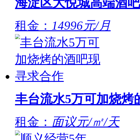
海淀区大悦城高端酒吧
租金：
14996元/月
丰台流水5万可加烧烤
租金：
面议元/㎡/天