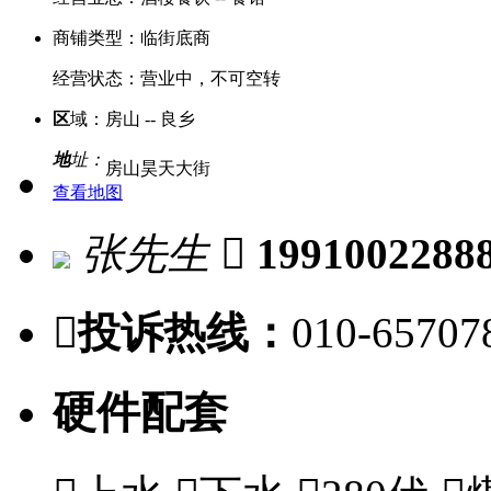
商铺类型：
临街底商
经营状态：
营业中，不可空转
区
域：
房山 -- 良乡
地
址：
房山昊天大街
查看地图
张先生

1991002288

投诉热线：
010-65707
硬件配套