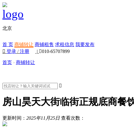
北京
首 页
商铺转让
商铺租售
求租信息
我要发布

登录
/
注册
|

010-65707899
首页
›
商铺转让

房山昊天大街临街正规底商餐
更新时间：
2025年11月25日
查看次数：