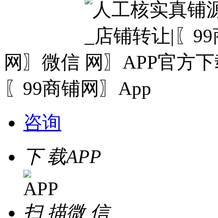
网〗微信
〖99商铺网〗App
咨询
下 载
APP
扫 描
微 信