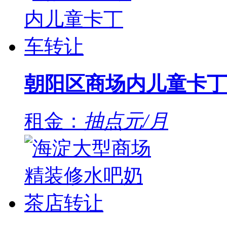
朝阳区商场内儿童卡丁
租金：
抽点元/月