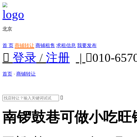
北京
首 页
商铺转让
商铺租售
求租信息
我要发布

登录
/
注册
|

010-657
首页
›
商铺转让

南锣鼓巷可做小吃旺铺