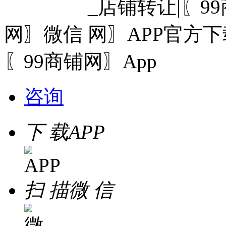
网〗微信
〖99商铺网〗App
咨询
下 载
APP
扫 描
微 信