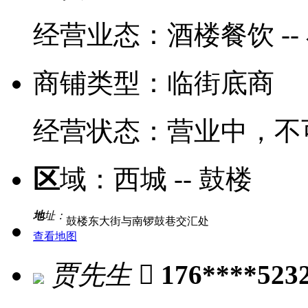
经营业态：
酒楼餐饮 --
商铺类型：
临街底商
经营状态：
营业中，不
区
域：
西城 -- 鼓楼
地
址：
鼓楼东大街与南锣鼓巷交汇处
查看地图
贾先生

176****523