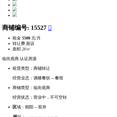
商铺编号:
15527

租金
5500
元/月
转让费
面议
面积
20㎡
临街底商
认证房源
租赁类型：
商铺转让
经营业态：
酒楼餐饮 -- 餐馆
商铺类型：
临街底商
经营状态：
营业中，不可空转
区
域：
朝阳 -- 双井
地
址：