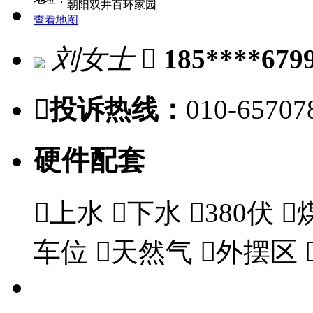
朝阳双井百环家园
查看地图
刘女士

185****679

投诉热线：
010-65707
硬件配套

上水

下水

380伏

车位

天然气

外摆区