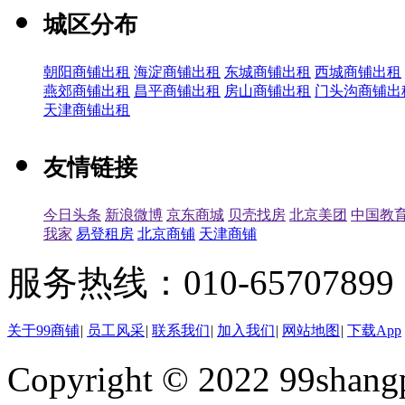
城区分布
朝阳商铺出租
海淀商铺出租
东城商铺出租
西城商铺出租
燕郊商铺出租
昌平商铺出租
房山商铺出租
门头沟商铺出
天津商铺出租
友情链接
今日头条
新浪微博
京东商城
贝壳找房
北京美团
中国教
我家
易登租房
北京商铺
天津商铺
服务热线：010-65707899（
关于99商铺
|
员工风采
|
联系我们
|
加入我们
|
网站地图
|
下载App
Copyright © 2022 99shangp