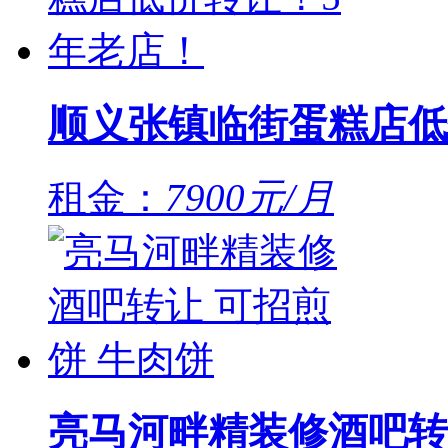
顺义张镇临街蛋糕店低
租金：
7900元/月
亮马河畔精装修酒吧转