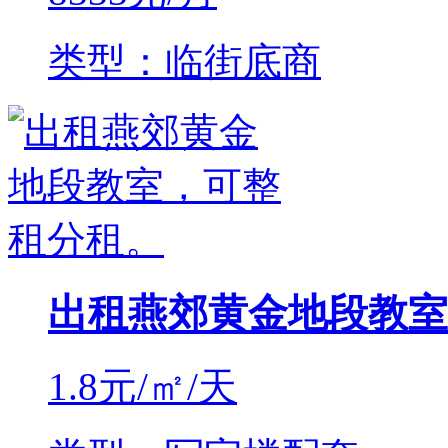
类型：临街底商
出租燕郊黄金地段教室
1.8
元/㎡/天