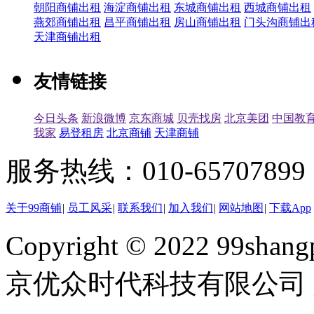
朝阳商铺出租
海淀商铺出租
东城商铺出租
西城商铺出租
燕郊商铺出租
昌平商铺出租
房山商铺出租
门头沟商铺出
天津商铺出租
友情链接
今日头条
新浪微博
京东商城
贝壳找房
北京美团
中国教
我家
易登租房
北京商铺
天津商铺
服务热线：010-65707899（
关于99商铺
|
员工风采
|
联系我们
|
加入我们
|
网站地图
|
下载App
Copyright © 2022 99shangp
京优众时代科技有限公司 