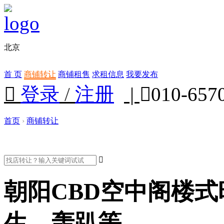
北京
首 页
商铺转让
商铺租售
求租信息
我要发布

登录
/
注册
|

010-657
首页
›
商铺转让

朝阳CBD空中阁楼
生、轰趴等