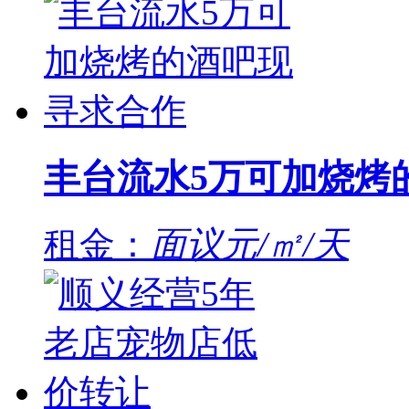
丰台流水5万可加烧烤
租金：
面议元/㎡/天