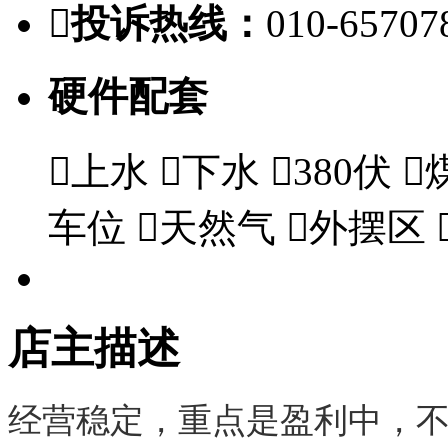

投诉热线：
010-65707
硬件配套

上水

下水

380伏

车位

天然气

外摆区
店主描述
经营稳定，重点是盈利中，