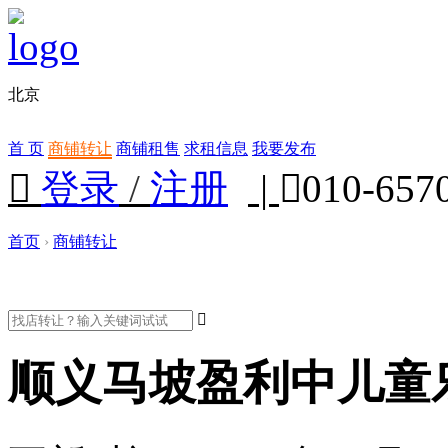
北京
首 页
商铺转让
商铺租售
求租信息
我要发布

登录
/
注册
|

010-657
首页
›
商铺转让

顺义马坡盈利中儿童