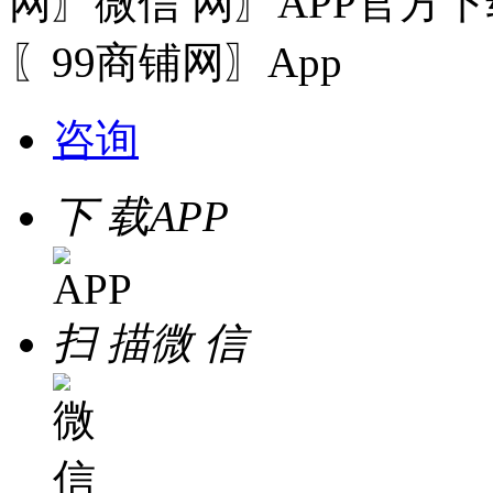
网〗微信
〖99商铺网〗App
咨询
下 载
APP
扫 描
微 信