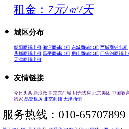
租金：
7元/㎡/天
城区分布
朝阳商铺出租
海淀商铺出租
东城商铺出租
西城商铺出租
燕郊商铺出租
昌平商铺出租
房山商铺出租
门头沟商铺出
天津商铺出租
友情链接
今日头条
新浪微博
京东商城
贝壳找房
北京美团
中国教
我家
易登租房
北京商铺
天津商铺
服务热线：010-65707899（