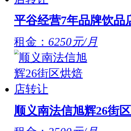
平谷经营7年品牌饮品
租金：
6250元/月
顺义南法信旭辉26街