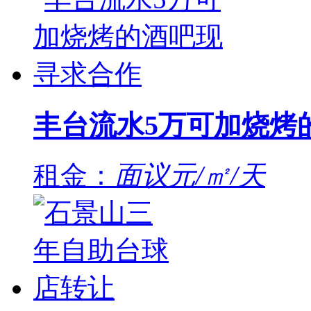
丰台流水5万可加烧烤
租金：
面议元/㎡/天