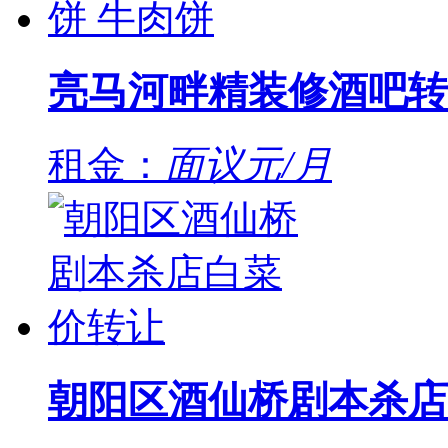
亮马河畔精装修酒吧转
租金：
面议元/月
朝阳区酒仙桥剧本杀店