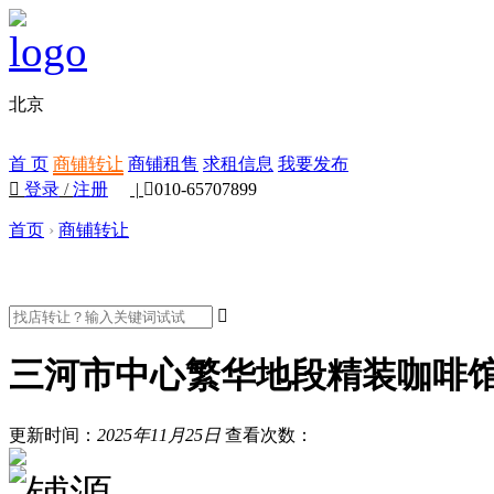
北京
首 页
商铺转让
商铺租售
求租信息
我要发布

登录
/
注册
|

010-65707899
首页
›
商铺转让

三河市中心繁华地段精装咖啡馆
更新时间：
2025年11月25日
查看次数：