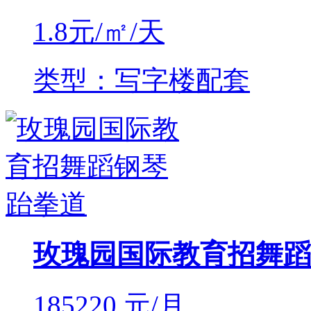
1.8
元/㎡/天
类型：写字楼配套
玫瑰园国际教育招舞蹈
185220
元/月