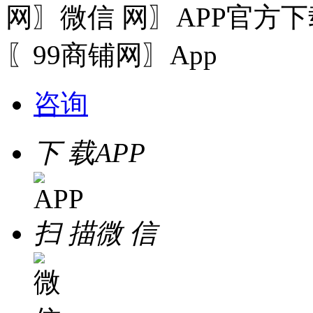
网〗微信
〖99商铺网〗App
咨询
下 载
APP
扫 描
微 信