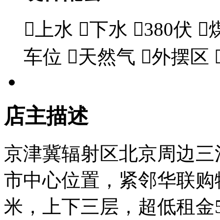

上水

下水

380伏

车位

天然气

外摆区
店主描述
京津冀辐射区北京周边三
市中心位置，紧邻华联购
米，上下三层，超低租金5