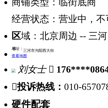
商铺类型：
临街底商
经营状态：
营业中，不
区
域：
北京周边 -- 三河
地
址：
三河市泃阳西大街
查看地图
刘女士

176****086

投诉热线：
010-65707
硬件配套