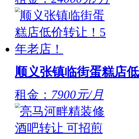
顺义张镇临街蛋糕店低
租金：
7900元/月