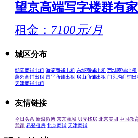
望京高端写字楼群有家
租金：
7100元/月
城区分布
朝阳商铺出租
海淀商铺出租
东城商铺出租
西城商铺出租
燕郊商铺出租
昌平商铺出租
房山商铺出租
门头沟商铺出
天津商铺出租
友情链接
今日头条
新浪微博
京东商城
贝壳找房
北京美团
中国教
我家
易登租房
北京商铺
天津商铺