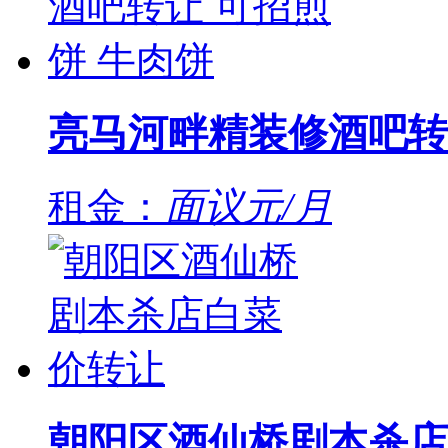
亮马河畔精装修酒吧转
租金：
面议元/月
朝阳区酒仙桥剧本杀店