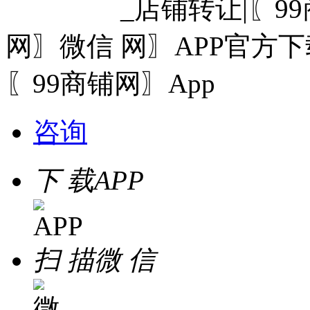
网〗微信
〖99商铺网〗App
咨询
下 载
APP
扫 描
微 信