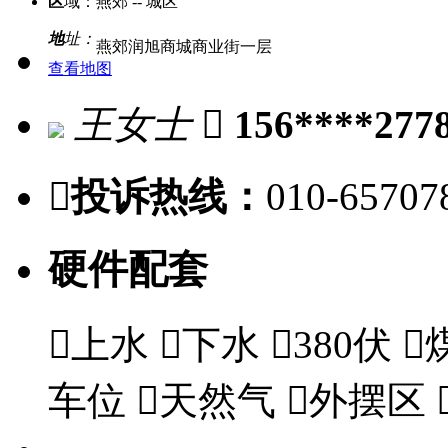
区
域：
燕郊 -- 城区
地
址：
燕郊润旭商城商业街一层
查看地图
王女士

156****277

投诉热线：
010-65707
硬件配套

上水

下水

380伏

车位

天然气

外摆区