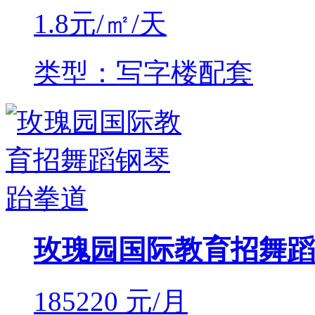
1.8
元/㎡/天
类型：写字楼配套
玫瑰园国际教育招舞蹈
185220
元/月