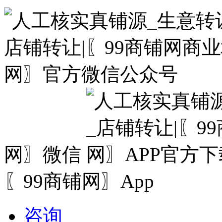
网〗微信
〖99商铺网〗App
咨询