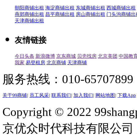
朝阳商铺出租
海淀商铺出租
东城商铺出租
西城商铺出租
燕郊商铺出租
昌平商铺出租
房山商铺出租
门头沟商铺出
天津商铺出租
友情链接
今日头条
新浪微博
京东商城
贝壳找房
北京美团
中国教
我家
易登租房
北京商铺
天津商铺
服务热线：010-65707899（
关于99商铺
|
员工风采
|
联系我们
|
加入我们
|
网站地图
|
下载App
Copyright © 2022 99shangp
京优众时代科技有限公司 