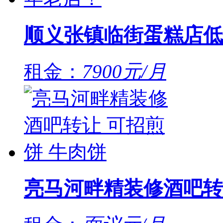
顺义张镇临街蛋糕店低
租金：
7900元/月
亮马河畔精装修酒吧转