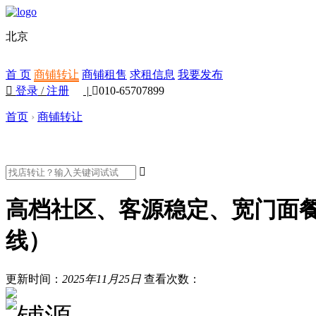
北京
首 页
商铺转让
商铺租售
求租信息
我要发布

登录
/
注册
|

010-65707899
首页
›
商铺转让

高档社区、客源稳定、宽门面
线）
更新时间：
2025年11月25日
查看次数：