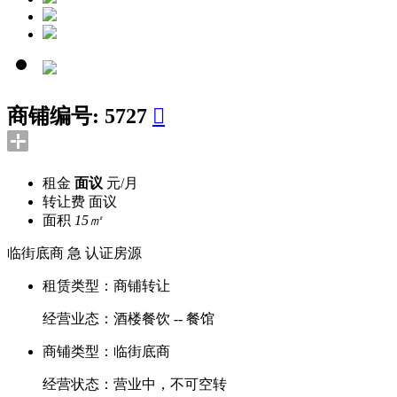
商铺编号:
5727

租金
面议
元/月
转让费
面议
面积
15㎡
临街底商
急
认证房源
租赁类型：
商铺转让
经营业态：
酒楼餐饮 -- 餐馆
商铺类型：
临街底商
经营状态：
营业中，不可空转