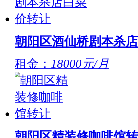
朝阳区酒仙桥剧本杀店
租金：
18000元/月
朝阳区精装修咖啡馆转