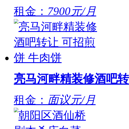
租金：
7900元/月
亮马河畔精装修酒吧转
租金：
面议元/月