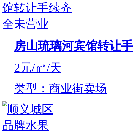
房山琉璃河宾馆转让手
2
元/㎡/天
类型：商业街卖场