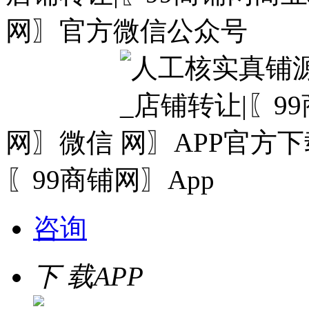
网〗微信
〖99商铺网〗App
咨询
下 载
APP