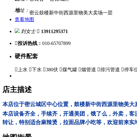
地
址：
密云鼓楼新中街西源里物美大卖场一层
查看地图
刘女士

13911295371

投诉热线：
010-65707899
硬件配套

上水

下水

380伏

煤气罐

烟管道

排污管道

停车
店主描述
本店位于密云城区中心位置，鼓楼新中街西源里物美大卖
本店设备齐全，手续齐，开通美团，饿了么，外卖，客
转让，特别适合麻辣烫，拉面品牌小吃等，欢迎前来实