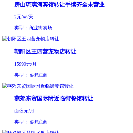
房山琉璃河宾馆转让手续齐全未营业
2
元/㎡/天
类型：商业街卖场
朝阳区王四营宠物店转让
15990
元/月
类型：临街底商
燕郊东贸国际附近临街餐馆转让
面议
元/月
类型：临街底商