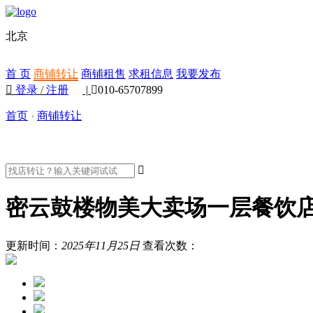
北京
首 页
商铺转让
商铺租售
求租信息
我要发布

登录
/
注册
|

010-65707899
首页
›
商铺转让

密云鼓楼物美大卖场一层餐饮
更新时间：
2025年11月25日
查看次数：