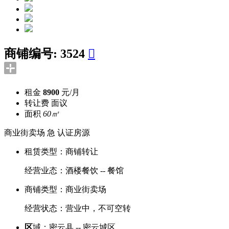
商铺编号:
3524

租金
8900
元/月
转让费
面议
面积
60㎡
商业街卖场
急
认证房源
租赁类型：
商铺转让
经营业态：
酒楼餐饮 -- 餐馆
商铺类型：
商业街卖场
经营状态：
营业中，不可空转
区
域：
密云县 -- 密云城区