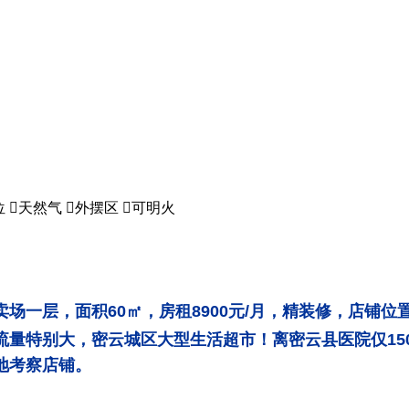
位

天然气

外摆区

可明火
场一层，面积60㎡，房租8900元/月，精装修，店铺
流量特别大，密云城区大型生活超市！离密云县医院仅15
地考察店铺。