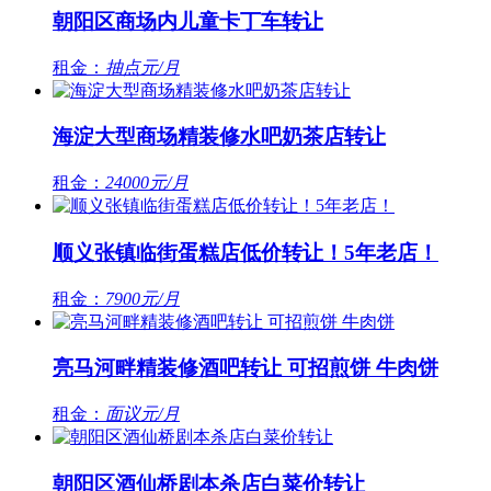
朝阳区商场内儿童卡丁车转让
租金：
抽点元/月
海淀大型商场精装修水吧奶茶店转让
租金：
24000元/月
顺义张镇临街蛋糕店低价转让！5年老店！
租金：
7900元/月
亮马河畔精装修酒吧转让 可招煎饼 牛肉饼
租金：
面议元/月
朝阳区酒仙桥剧本杀店白菜价转让