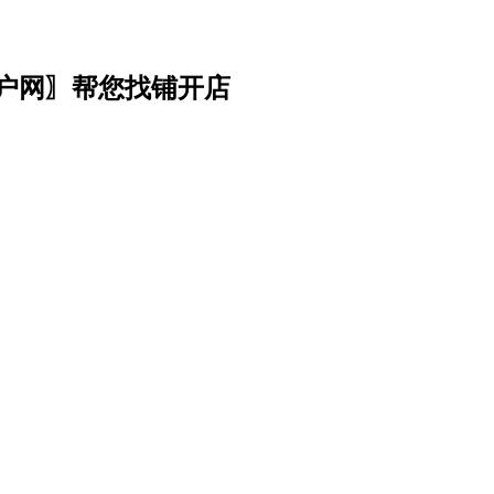
门户网〗帮您找铺开店