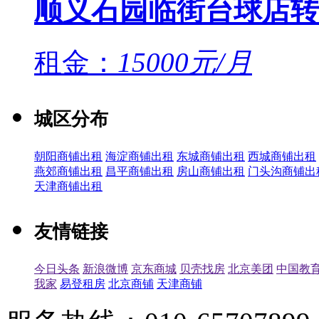
顺义石园临街台球店转
租金：
15000元/月
城区分布
朝阳商铺出租
海淀商铺出租
东城商铺出租
西城商铺出租
燕郊商铺出租
昌平商铺出租
房山商铺出租
门头沟商铺出
天津商铺出租
友情链接
今日头条
新浪微博
京东商城
贝壳找房
北京美团
中国教
我家
易登租房
北京商铺
天津商铺