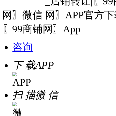
网〗微信
〖99商铺网〗App
咨询
下 载
APP
扫 描
微 信