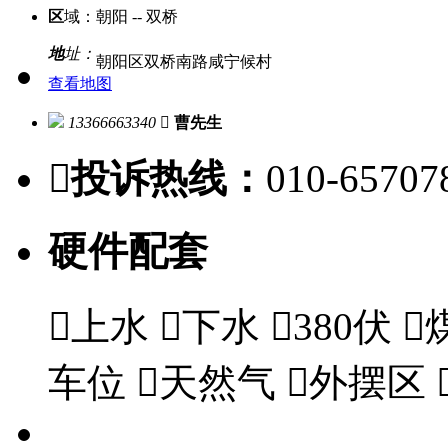
区
域：
朝阳 -- 双桥
地
址：
朝阳区双桥南路咸宁候村
查看地图
13366663340

曹先生

投诉热线：
010-65707
硬件配套

上水

下水

380伏

车位

天然气

外摆区