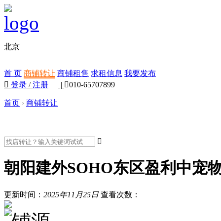
北京
首 页
商铺转让
商铺租售
求租信息
我要发布

登录
/
注册
|

010-65707899
首页
›
商铺转让

朝阳建外SOHO东区盈利中宠
更新时间：
2025年11月25日
查看次数：