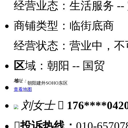
经营业态：
生活服务 --
商铺类型：
临街底商
经营状态：
营业中，不
区
域：
朝阳 -- 国贸
地
址：
朝阳建外SOHO东区
查看地图
刘女士

176****042

投诉热线：
010-65707