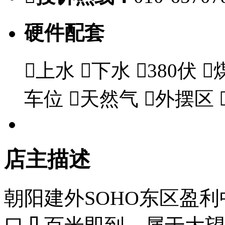
硬件配套

上水

下水

380伏

车位

天然气

外摆区
店主描述
朝阳建外SOHO东区盈