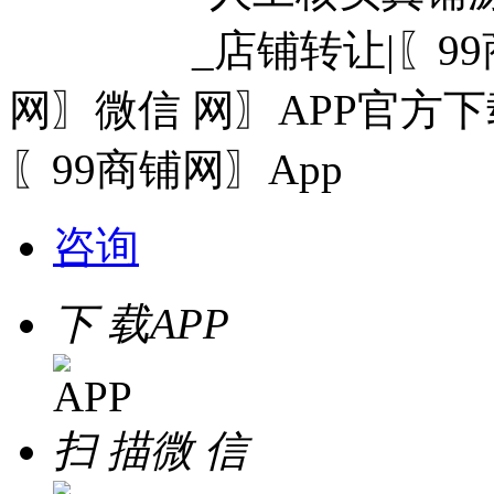
网〗微信
〖99商铺网〗App
咨询
下 载
APP
扫 描
微 信