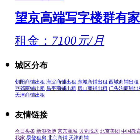
望京高端写字楼群有家
租金：
7100元/月
城区分布
朝阳商铺出租
海淀商铺出租
东城商铺出租
西城商铺出租
燕郊商铺出租
昌平商铺出租
房山商铺出租
门头沟商铺出
天津商铺出租
友情链接
今日头条
新浪微博
京东商城
贝壳找房
北京美团
中国教
我家
易登租房
北京商铺
天津商铺