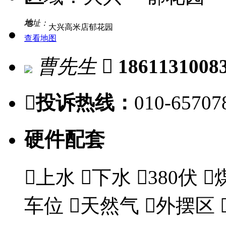
地
址：
大兴高米店郁花园
查看地图
曹先生

1861131008

投诉热线：
010-65707
硬件配套

上水

下水

380伏

车位

天然气

外摆区