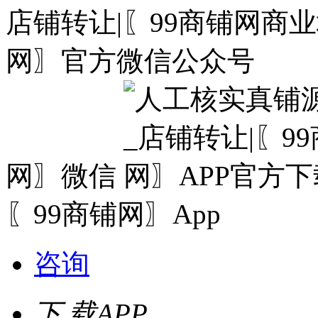
网〗微信
〖99商铺网〗App
咨询
下 载
APP