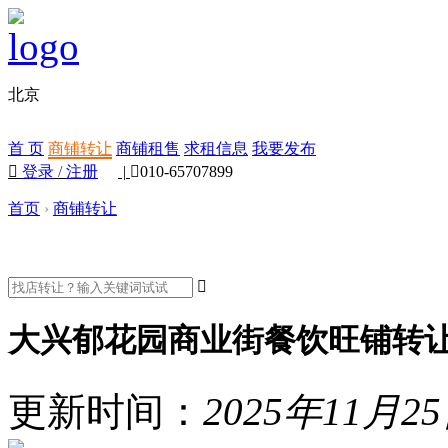
北京
首 页
商铺转让
商铺租售
求租信息
我要发布

登录
/
注册
|

010-65707899
首页
›
商铺转让

大兴郁花园商业街餐饮旺铺转
更新时间：
2025年11月2