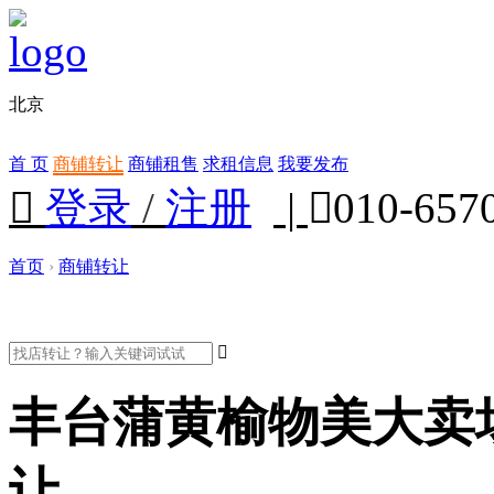
北京
首 页
商铺转让
商铺租售
求租信息
我要发布

登录
/
注册
|

010-657
首页
›
商铺转让

丰台蒲黄榆物美大卖
让