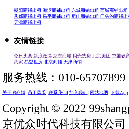
朝阳商铺出租
海淀商铺出租
东城商铺出租
西城商铺出租
燕郊商铺出租
昌平商铺出租
房山商铺出租
门头沟商铺出
天津商铺出租
友情链接
今日头条
新浪微博
京东商城
贝壳找房
北京美团
中国教
我家
易登租房
北京商铺
天津商铺
服务热线：010-65707899（
关于99商铺
|
员工风采
|
联系我们
|
加入我们
|
网站地图
|
下载App
Copyright © 2022 99shangp
京优众时代科技有限公司 