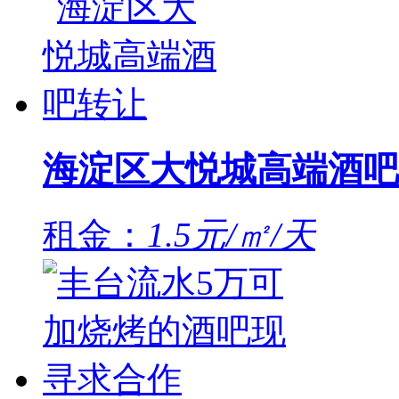
海淀区大悦城高端酒吧
租金：
1.5元/㎡/天