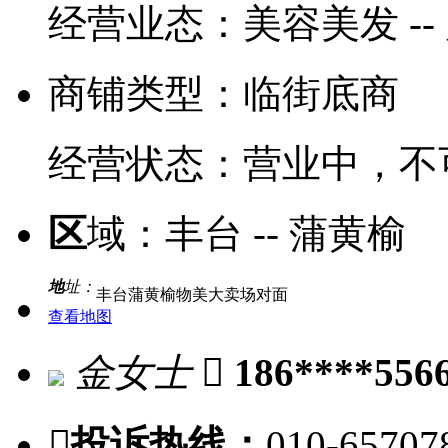
经营业态：
美容美发 -
商铺类型：
临街底商
经营状态：
营业中，不
区
域：
丰台 -- 蒲黄榆
地
址：
丰台蒲黄榆物美大卖场对面
查看地图
金女士

186****556

投诉热线：
010-65707