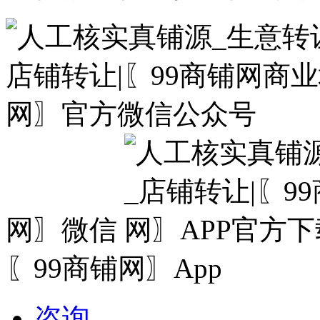
网〗微信
〖99商铺网〗App
咨询