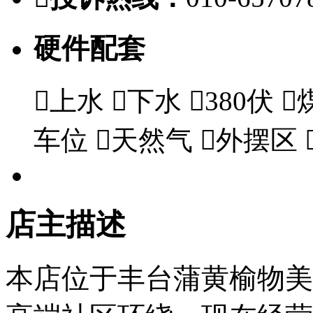
硬件配套

上水

下水

380伏

车位

天然气

外摆区
店主描述
本店位于丰台蒲黄榆物美