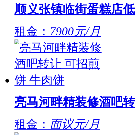
顺义张镇临街蛋糕店低
租金：
7900元/月
亮马河畔精装修酒吧转
租金：
面议元/月