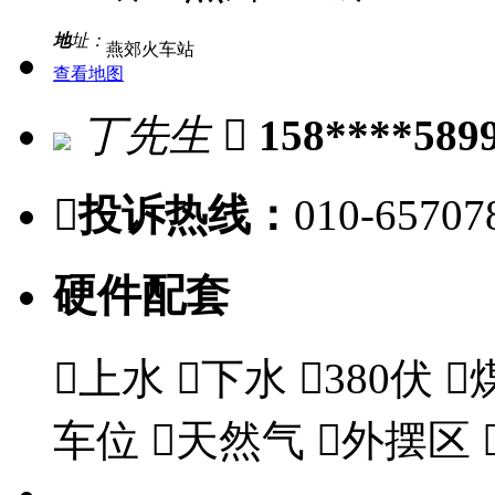
地
址：
燕郊火车站
查看地图
丁先生

158****589

投诉热线：
010-65707
硬件配套

上水

下水

380伏

车位

天然气

外摆区