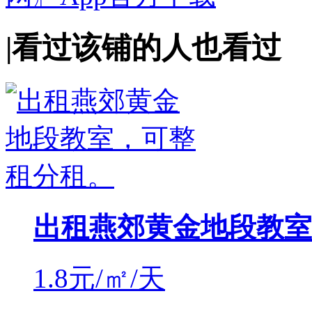
|
看过该铺的人也看过
出租燕郊黄金地段教室
1.8
元/㎡/天