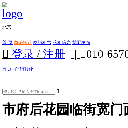
北京
首 页
商铺转让
商铺租售
求租信息
我要发布

登录
/
注册
|

010-657
首页
›
商铺转让

市府后花园临街宽门