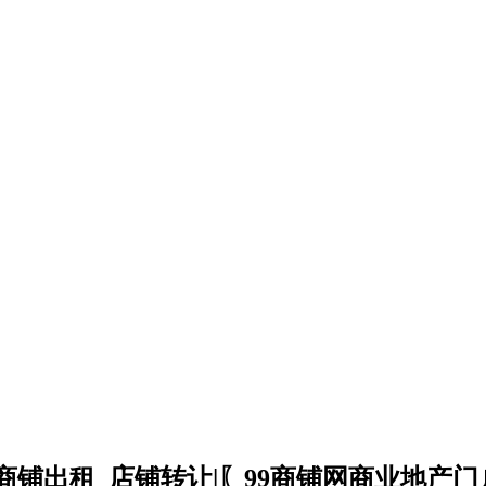
商铺出租_店铺转让|〖99商铺网商业地产