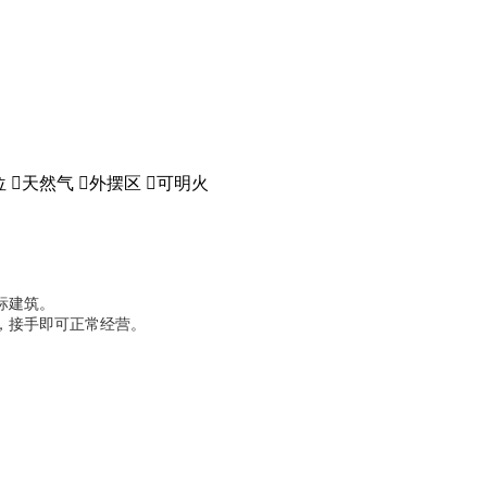
位

天然气

外摆区

可明火
标建筑。
，接手即可正常经营。