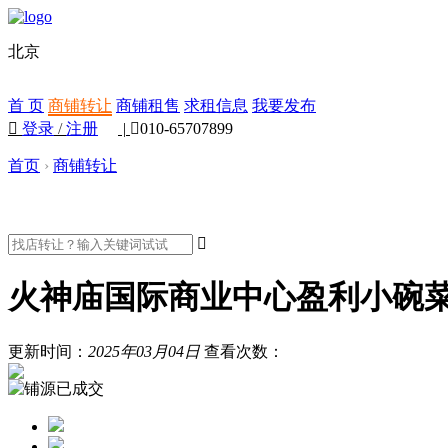
北京
首 页
商铺转让
商铺租售
求租信息
我要发布

登录
/
注册
|

010-65707899
首页
›
商铺转让

火神庙国际商业中心盈利小碗
更新时间：
2025年03月04日
查看次数：