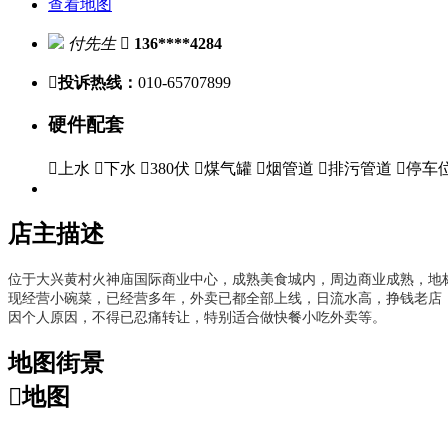
查看地图
付先生

136****4284

投诉热线：
010-65707899
硬件配套

上水

下水

380伏

煤气罐

烟管道

排污管道

停车
店主描述
位于大兴黄村火神庙国际商业中心，成熟美食城内，周边商业成熟，地
现经营小碗菜，已经营多年，外卖已都全部上线，日流水高，挣钱老店
因个人原因，不得已忍痛转让，
特别适合做快餐小吃外卖等。
地图街景

地图