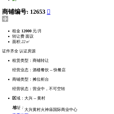
商铺编号:
12653

租金
12000
元/月
转让费
面议
面积
22㎡
证件齐全
认证房源
租赁类型：
商铺转让
经营业态：
酒楼餐饮 -- 快餐店
商铺类型：
摊位柜台
经营状态：
营业中，不可空转
区
域：
大兴 -- 黄村
地
址：
大兴黄村火神庙国际商业中心