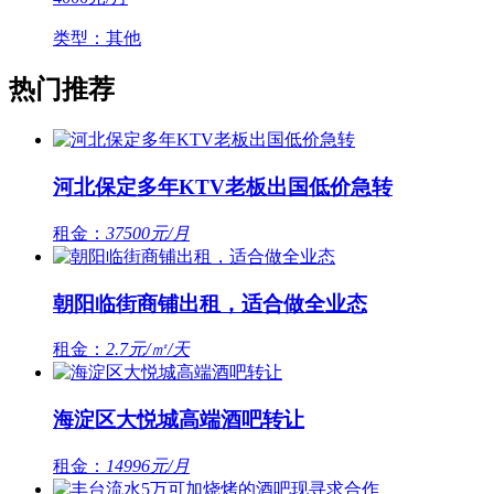
类型：其他
热门推荐
河北保定多年KTV老板出国低价急转
租金：
37500元/月
朝阳临街商铺出租，适合做全业态
租金：
2.7元/㎡/天
海淀区大悦城高端酒吧转让
租金：
14996元/月