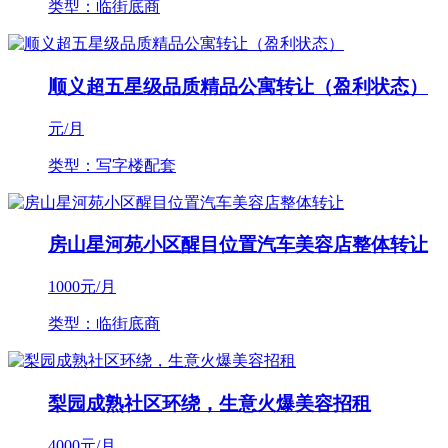
类型：临街底商
顺义超五星级品质精品公寓转让（盈利状态）
元/月
类型：写字楼配套
房山星河苑小区醒目位置汽车美容店整体转让
1000
元/月
类型：临街底商
梨园成熟社区环绕，生意火爆美容招租
4000
元/月