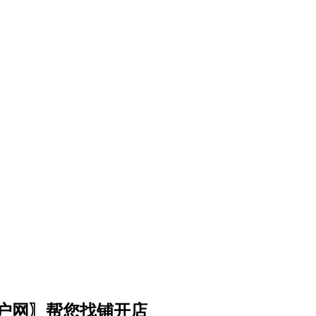
门户网〗帮您找铺开店