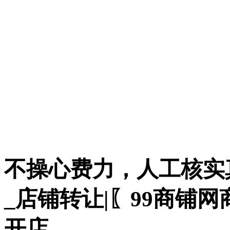
不操心费力，人工核实
_店铺转让|〖99商铺
开店