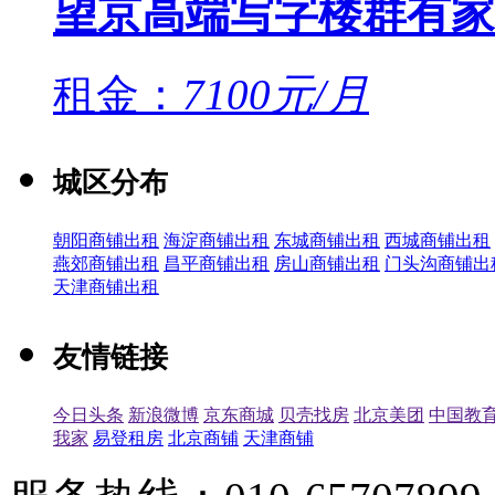
望京高端写字楼群有家
租金：
7100元/月
城区分布
朝阳商铺出租
海淀商铺出租
东城商铺出租
西城商铺出租
燕郊商铺出租
昌平商铺出租
房山商铺出租
门头沟商铺出
天津商铺出租
友情链接
今日头条
新浪微博
京东商城
贝壳找房
北京美团
中国教
我家
易登租房
北京商铺
天津商铺