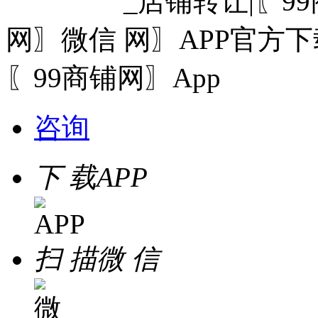
网〗微信
〖99商铺网〗App
咨询
下 载
APP
扫 描
微 信