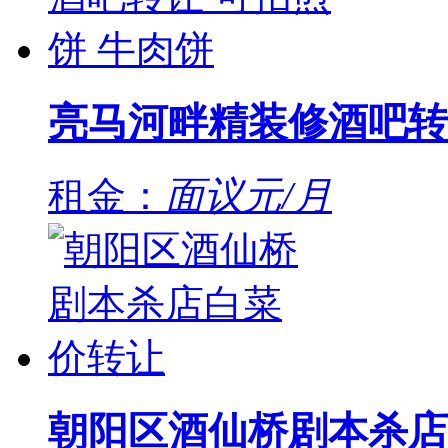
亮马河畔精装修酒吧转
租金：
面议元/月
朝阳区酒仙桥剧本杀店