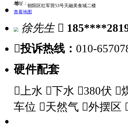
地
址：
朝阳区红军营53号天融美食城二楼
查看地图
徐先生

185****281

投诉热线：
010-65707
硬件配套

上水

下水

380伏

车位

天然气

外摆区