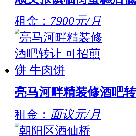
租金：
7900元/月
亮马河畔精装修酒吧转
租金：
面议元/月