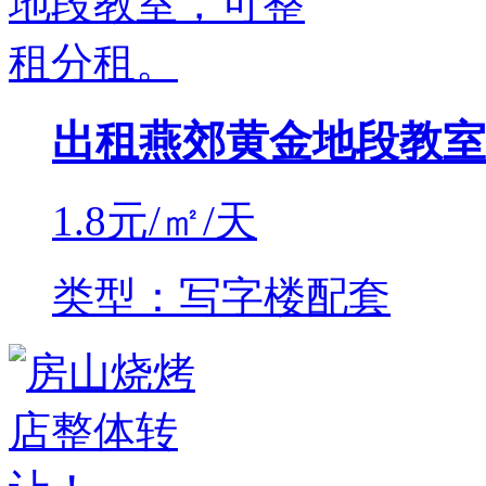
出租燕郊黄金地段教室
1.8
元/㎡/天
类型：写字楼配套