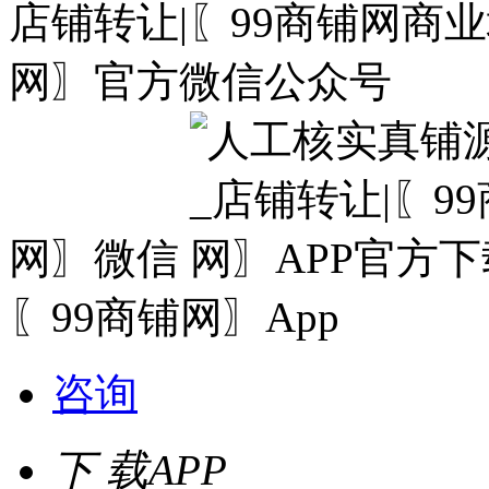
网〗微信
〖99商铺网〗App
咨询
下 载
APP