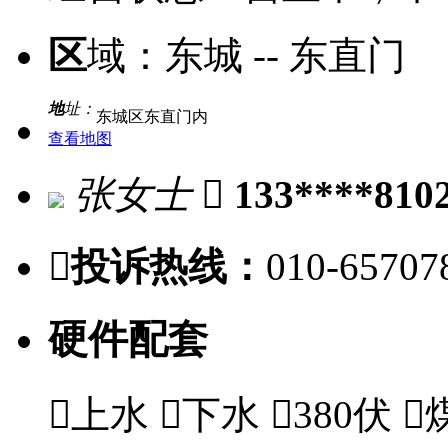
区
域：
东城 -- 东直门
地
址：
东城区东直门内
查看地图
张女士

133****810

投诉热线：
010-65707
硬件配套

上水

下水

380伏
