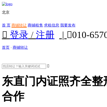
北京
首 页
商铺转让
商铺租售
求租信息
我要发布

登录
/
注册
|

010-657
首页
›
商铺转让

东直门内证照齐全整
合作