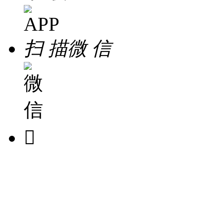
扫 描
微 信
