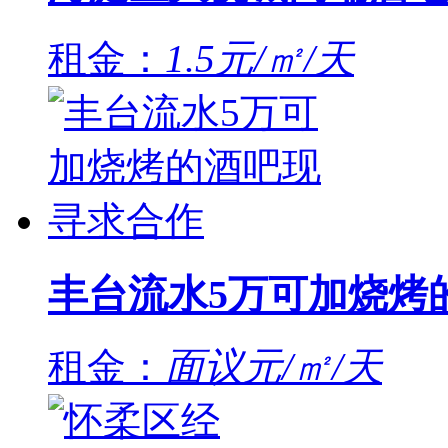
租金：
1.5元/㎡/天
丰台流水5万可加烧烤
租金：
面议元/㎡/天