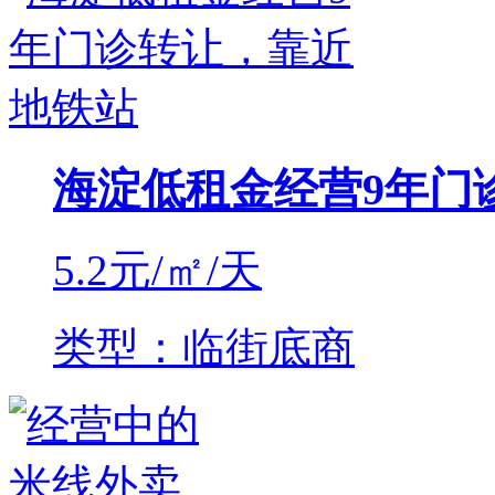
海淀低租金经营9年门
5.2
元/㎡/天
类型：临街底商