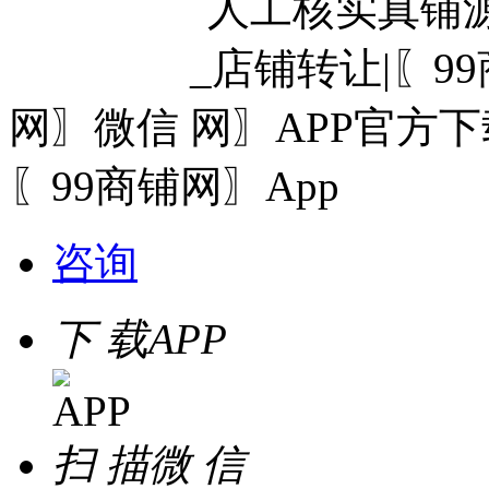
网〗微信
〖99商铺网〗App
咨询
下 载
APP
扫 描
微 信