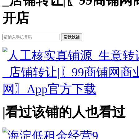
_店铺转让|〖99商铺
开店
|
看过该铺的人也看过