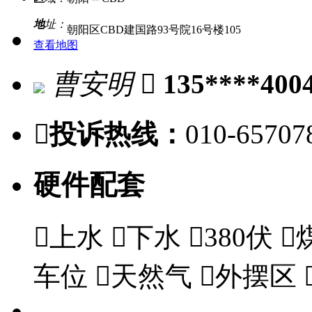
地
址：
朝阳区CBD建国路93号院16号楼105
查看地图
曹安明

135****400

投诉热线：
010-65707
硬件配套

上水

下水

380伏

车位

天然气

外摆区