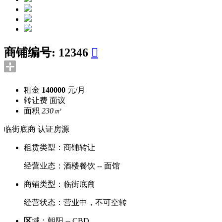
商铺编号:
12346

租金
140000
元/月
转让费
面议
面积
230㎡
临街底商
认证房源
租赁类型：
商铺转让
经营业态：
酒楼餐饮 -- 面馆
商铺类型：
临街底商
经营状态：
营业中，不可空转
区
域：
朝阳 -- CBD