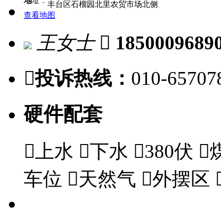
地
址：
丰台区石榴园北里农贸市场北侧
查看地图
王女士

1850009689

投诉热线：
010-65707
硬件配套

上水

下水

380伏

车位

天然气

外摆区