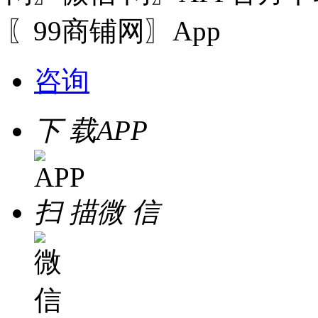
〖99商铺网〗App
咨询
下 载
APP
扫 描
微 信