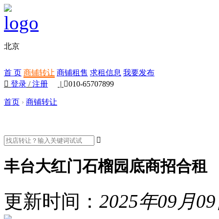
北京
首 页
商铺转让
商铺租售
求租信息
我要发布

登录
/
注册
|

010-65707899
首页
›
商铺转让

丰台大红门石榴园底商招合租
更新时间：
2025年09月0