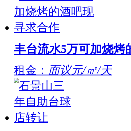
丰台流水5万可加烧烤
租金：
面议元/㎡/天