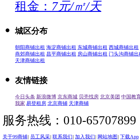
租金：
7元/㎡/天
城区分布
朝阳商铺出租
海淀商铺出租
东城商铺出租
西城商铺出租
燕郊商铺出租
昌平商铺出租
房山商铺出租
门头沟商铺出
天津商铺出租
友情链接
今日头条
新浪微博
京东商城
贝壳找房
北京美团
中国教
我家
易登租房
北京商铺
天津商铺
服务热线：010-65707899（
关于99商铺
|
员工风采
|
联系我们
|
加入我们
|
网站地图
|
下载App