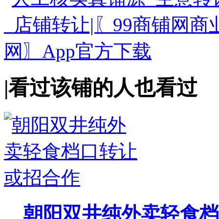
|
看过该铺的人也看过
朝阳双井纯外卖轻食档