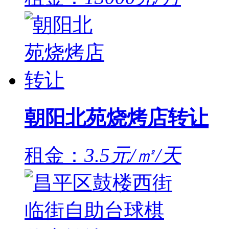
朝阳北苑烧烤店转让
租金：
3.5元/㎡/天