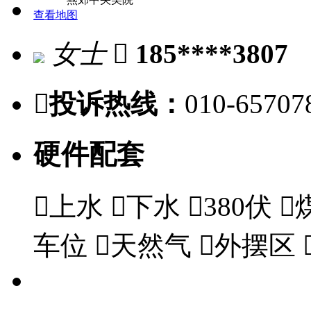
查看地图
女士

185****3807

投诉热线：
010-65707
硬件配套

上水

下水

380伏

车位

天然气

外摆区