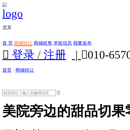
北京
首 页
商铺转让
商铺租售
求租信息
我要发布

登录
/
注册
|

010-657
首页
›
商铺转让

美院旁边的甜品切果