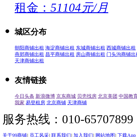
租金：
51104元/月
城区分布
朝阳商铺出租
海淀商铺出租
东城商铺出租
西城商铺出租
燕郊商铺出租
昌平商铺出租
房山商铺出租
门头沟商铺出
天津商铺出租
友情链接
今日头条
新浪微博
京东商城
贝壳找房
北京美团
中国教
我家
易登租房
北京商铺
天津商铺
服务热线：010-65707899（
关于99商铺
|
员工风采
|
联系我们
|
加入我们
|
网站地图
|
下载App