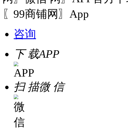
〖99商铺网〗App
咨询
下 载
APP
扫 描
微 信