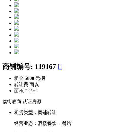
商铺编号:
119167

租金
5800
元/月
转让费
面议
面积
124㎡
临街底商
认证房源
租赁类型：
商铺转让
经营业态：
酒楼餐饮 -- 餐馆