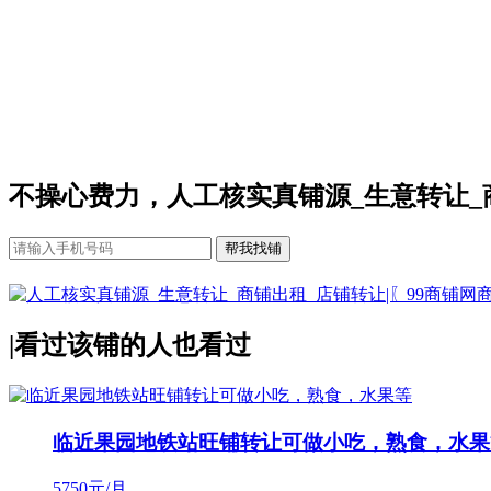
不操心费力，人工核实真铺源_生意转让_
|
看过该铺的人也看过
临近果园地铁站旺铺转让可做小吃，熟食，水果
5750
元/月