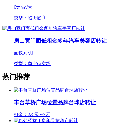
6
元/㎡/天
类型：临街底商
房山宽门面低租金多年汽车美容店转让
面议
元/月
类型：商业街卖场
热门推荐
丰台草桥广场位置品牌台球店转让
租金：
2.4元/㎡/天