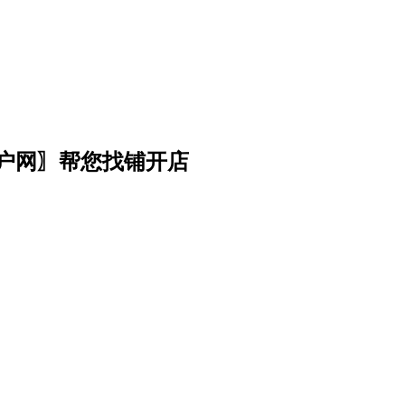
门户网〗帮您找铺开店