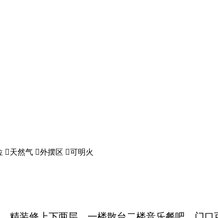
位

天然气

外摆区

可明火
，精装修上下两层、一楼散台二楼音乐餐吧，门口