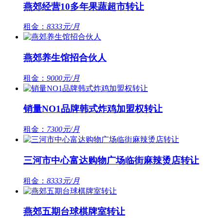
燕郊经营10多年果蔬超市转让
租金：
8333元/月
燕郊养生馆招合伙人
租金：
9000元/月
销量NO1品牌韩式炸鸡加盟权转让
租金：
7300元/月
三河市中心富达购物广场临街麻辣烫店转让
租金：
8333元/月
燕郊五期台球棋牌室转让