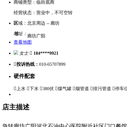
商铺类型：
临街底商
经营状态：
营业中，不可空转
区
域：
北京周边 -- 廊坊
地
址：
廊坊广阳
查看地图
女士

184****9921

投诉热线：
010-65707899
硬件配套

上水

下水

380伏

煤气罐

烟管道

排污管道

停车
店主描述
急转廊坊广阳河北石油中心医院附近社区门口餐馆