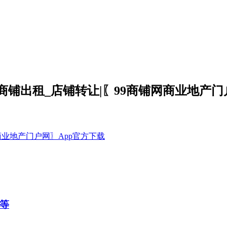
商铺出租_店铺转让|〖99商铺网商业地产
等