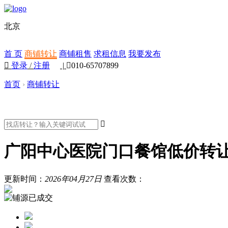
北京
首 页
商铺转让
商铺租售
求租信息
我要发布

登录
/
注册
|

010-65707899
首页
›
商铺转让

广阳中心医院门口餐馆低价转
更新时间：
2026年04月27日
查看次数：