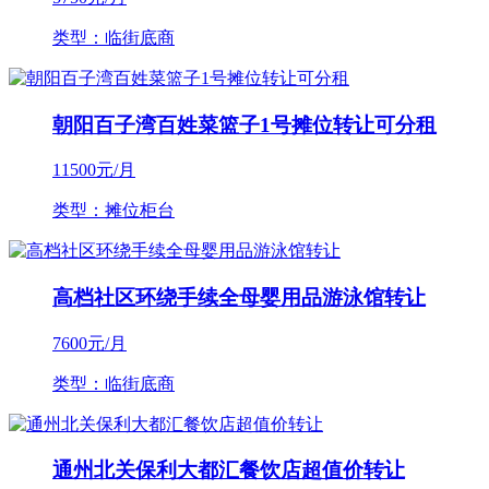
类型：临街底商
朝阳百子湾百姓菜篮子1号摊位转让可分租
11500
元/月
类型：摊位柜台
高档社区环绕手续全母婴用品游泳馆转让
7600
元/月
类型：临街底商
通州北关保利大都汇餐饮店超值价转让