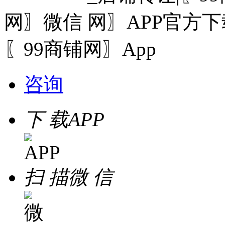
网〗微信
〖99商铺网〗App
咨询
下 载
APP
扫 描
微 信