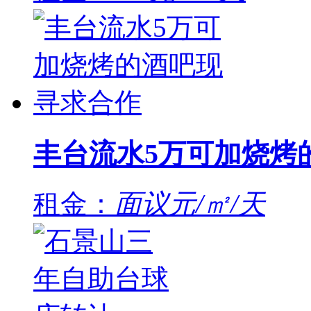
丰台流水5万可加烧烤
租金：
面议元/㎡/天