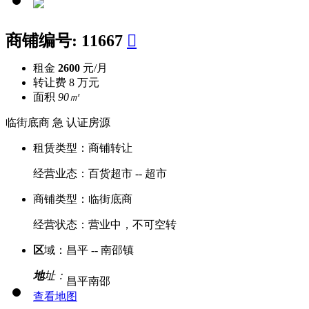
商铺编号:
11667

租金
2600
元/月
转让费
8 万元
面积
90㎡
临街底商
急
认证房源
租赁类型：
商铺转让
经营业态：
百货超市 -- 超市
商铺类型：
临街底商
经营状态：
营业中，不可空转
区
域：
昌平 -- 南邵镇
地
址：
昌平南邵
查看地图