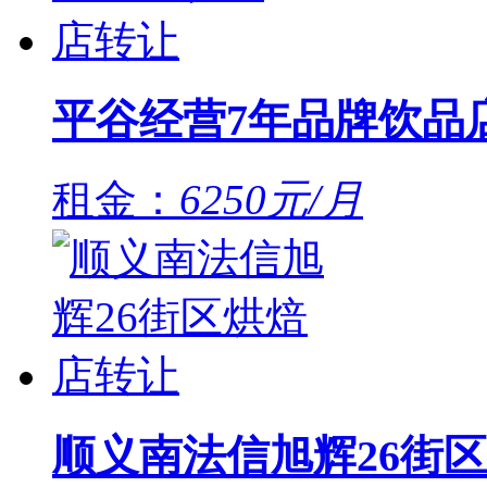
平谷经营7年品牌饮品
租金：
6250元/月
顺义南法信旭辉26街