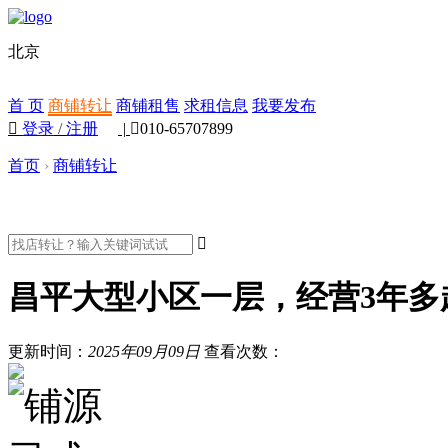
北京
首 页
商铺转让
商铺租售
求租信息
我要发布

登录
/
注册
|

010-65707899
首页
›
商铺转让

昌平大型小区一层，经营3年多
更新时间：
2025年09月09日
查看次数：