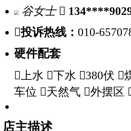
谷女士

134****902

投诉热线：
010-65707
硬件配套

上水

下水

380伏

车位

天然气

外摆区
店主描述