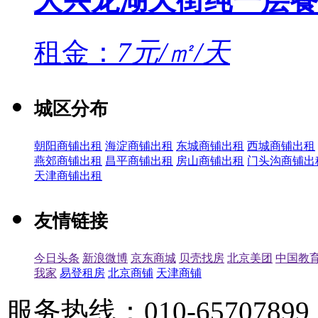
大兴龙湖天街纯一层餐
租金：
7元/㎡/天
城区分布
朝阳商铺出租
海淀商铺出租
东城商铺出租
西城商铺出租
燕郊商铺出租
昌平商铺出租
房山商铺出租
门头沟商铺出
天津商铺出租
友情链接
今日头条
新浪微博
京东商城
贝壳找房
北京美团
中国教
我家
易登租房
北京商铺
天津商铺
服务热线：010-65707899（