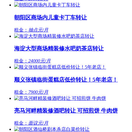
朝阳区商场内儿童卡丁车转让
租金：
抽点元/月
海淀大型商场精装修水吧奶茶店转让
租金：
24000元/月
顺义张镇临街蛋糕店低价转让！5年老店！
租金：
7900元/月
亮马河畔精装修酒吧转让 可招煎饼 牛肉饼
租金：
面议元/月