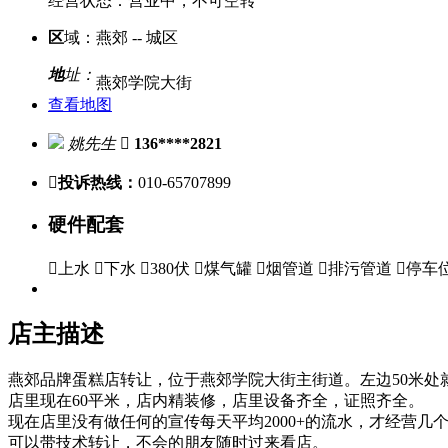
经营状态：
营业中，不可空转
区
域：
燕郊 -- 城区
地
址：
燕郊学院大街
查看地图
姚先生

136****2821

投诉热线：
010-65707899
硬件配套

上水

下水

380伏

煤气罐

烟管道

排污管道

停车
店主描述
燕郊品牌蛋糕店转让，位于燕郊学院大街主街道。左边50米
店里现在60平米，店内精装修，店里设备齐全，证照齐全。
现在店里没有做任何的宣传每天平均2000+的流水，才经营
可以带技术转让，不会的朋友随时过来看店。