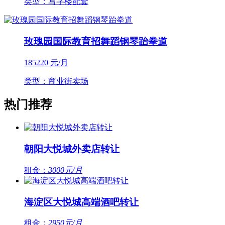
类型：写字楼配套
玫瑰园国际教育招舞蹈钢琴跆拳道
185220
元/月
类型：商业街卖场
热门推荐
朝阳大悦城外卖店转让
租金：
3000元/月
海淀区大悦城高端酒吧转让
租金：
2950元/月