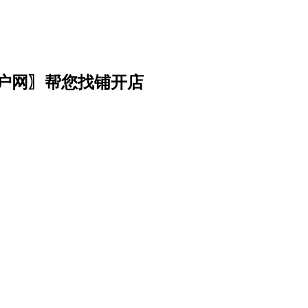
门户网〗帮您找铺开店