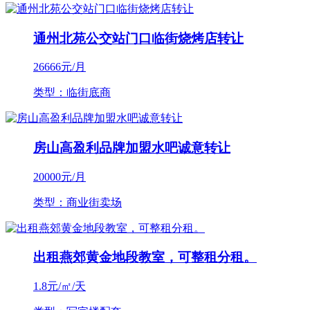
通州北苑公交站门口临街烧烤店转让
26666
元/月
类型：临街底商
房山高盈利品牌加盟水吧诚意转让
20000
元/月
类型：商业街卖场
出租燕郊黄金地段教室，可整租分租。
1.8
元/㎡/天