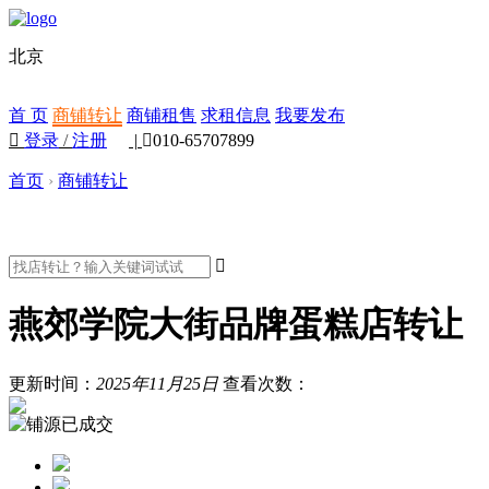
北京
首 页
商铺转让
商铺租售
求租信息
我要发布

登录
/
注册
|

010-65707899
首页
›
商铺转让

燕郊学院大街品牌蛋糕店转让
更新时间：
2025年11月25日
查看次数：