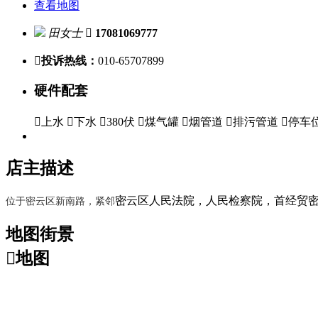
查看地图
田女士

17081069777

投诉热线：
010-65707899
硬件配套

上水

下水

380伏

煤气罐

烟管道

排污管道

停车
店主描述
位于密云区新南路，紧邻
密云区人民法院，人民检察院，首经贸
地图街景

地图