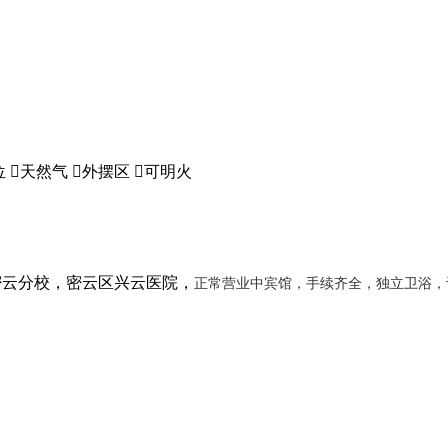
位

天然气

外摆区

可明火
密云分校，密云区兴云医院，
正常营业中宾馆，手续齐全，独立卫浴，