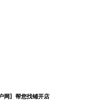
门户网〗帮您找铺开店