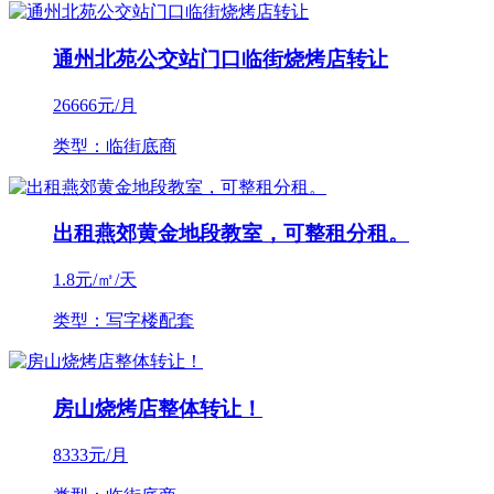
通州北苑公交站门口临街烧烤店转让
26666
元/月
类型：临街底商
出租燕郊黄金地段教室，可整租分租。
1.8
元/㎡/天
类型：写字楼配套
房山烧烤店整体转让！
8333
元/月