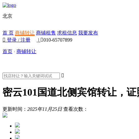
北京
首 页
商铺转让
商铺租售
求租信息
我要发布

登录
/
注册
|

010-65707899
首页
›
商铺转让

密云101国道北侧宾馆转让，证
更新时间：
2025年11月25日
查看次数：