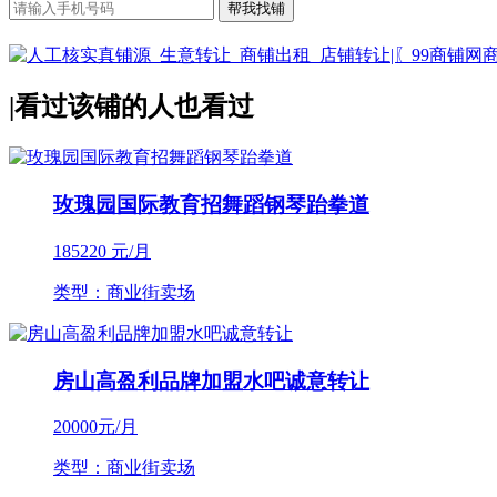
|
看过该铺的人也看过
玫瑰园国际教育招舞蹈钢琴跆拳道
185220
元/月
类型：商业街卖场
房山高盈利品牌加盟水吧诚意转让
20000
元/月
类型：商业街卖场