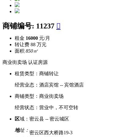
商铺编号:
11237

租金
16000
元/月
转让费
88 万元
面积
850㎡
商业街卖场
认证房源
租赁类型：
商铺转让
经营业态：
酒店宾馆 -- 宾馆酒店
商铺类型：
商业街卖场
经营状态：
营业中，不可空转
区
域：
密云县 -- 密云城区
地
址：
密云区西大桥路19-3