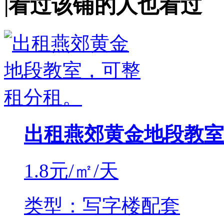
|
看过该铺的人也看过
出租燕郊黄金地段教室
1.8
元/㎡/天
类型：写字楼配套