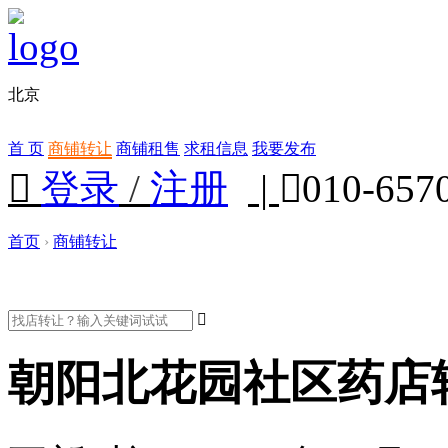
北京
首 页
商铺转让
商铺租售
求租信息
我要发布

登录
/
注册
|

010-657
首页
›
商铺转让

朝阳北花园社区药店