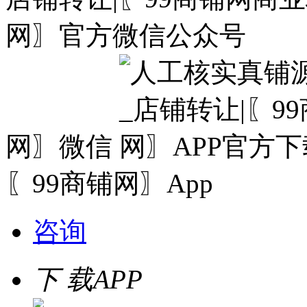
网〗微信
〖99商铺网〗App
咨询
下 载
APP