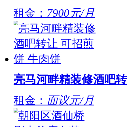
租金：
7900元/月
亮马河畔精装修酒吧转
租金：
面议元/月